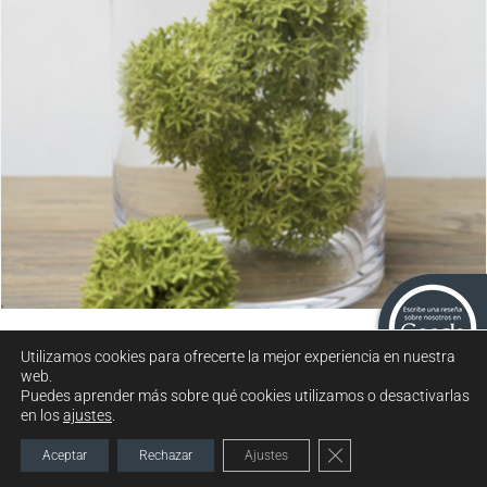
Jarrón Hurricane
Utilizamos cookies para ofrecerte la mejor experiencia en nuestra
web.
Puedes aprender más sobre qué cookies utilizamos o desactivarlas
en los
ajustes
.
2021 © MUEBLES GARCÍA FERRER. TODOS LOS DERECHOS
RESERVADOS |
POLÍTICA DE PRIVACIDAD
TÉRMINOS DEL SERVICIO
Cerrar el banner de c
Aceptar
Rechazar
Ajustes
POLÍTICA DE COOKIES