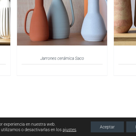
Jarrones cerámica Saco
or experiencia en nuestra web.
Aceptar
utilizamos o desactivarlas en los
ajustes
.