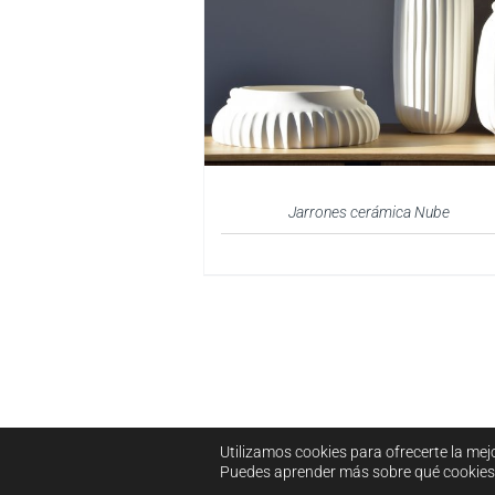
Jarrones cerámica Nube
Utilizamos cookies para ofrecerte la mej
Puedes aprender más sobre qué cookies 