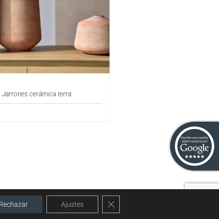
Jarrones cerámica terra
Cerrar el banner de cookies RGPD
Rechazar
Ajustes