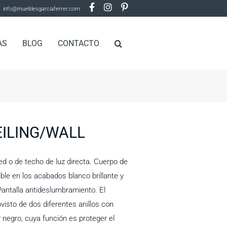
info@mueblesgarciaferrer.com
AS
BLOG
CONTACTO
ILING/WALL
d o de techo de luz directa. Cuerpo de
ible en los acabados blanco brillante y
 Pantalla antideslumbramiento. El
vist
o de dos diferentes anillos con
 negro, cuya función es proteger el