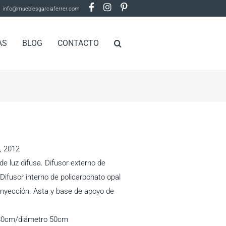
info@mueblesgarciaferrer.com
AS
BLOG
CONTACTO
a, 2012
e luz difusa. Difusor externo de
Difusor interno de policarbonato opal
nyección. Asta y base de apoyo de
180cm/diámetro 50cm