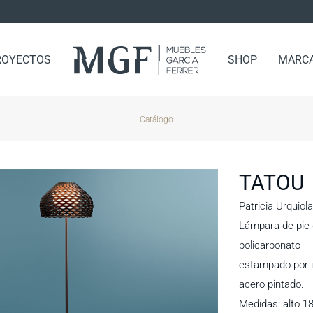
ROYECTOS
SHOP
MARC
Catálogo
TATOU
Patricia Urquiol
Lámpara de pie d
policarbonato – 
estampado por i
acero pintado.
Medidas: alto 