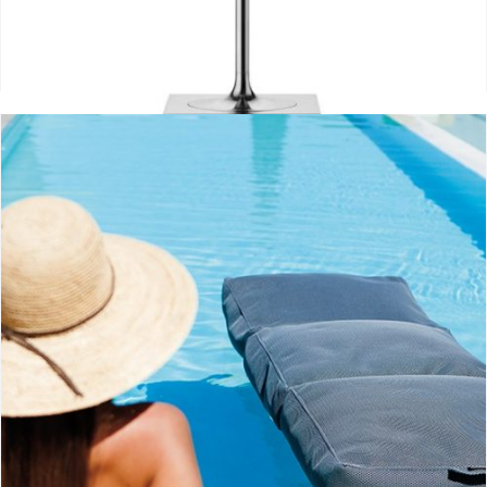
Ktribe 2
Llit out-Ogo