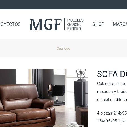
ROYECTOS
SHOP
MARC
Catálogo
SOFA 
Colección de sof
medidas y tapiza
en piel en difer
4 plazas 214x95
164x95x95 1 pl