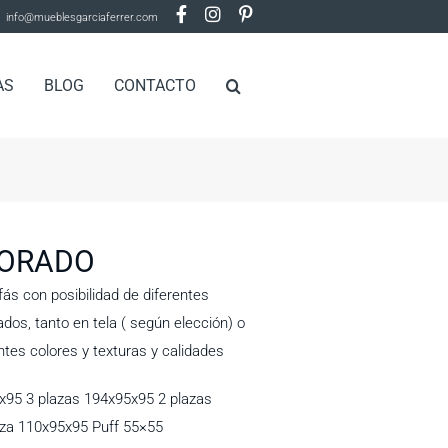
info@mueblesgarciaferrer.com
AS
BLOG
CONTACTO
DORADO
ás con posibilidad de diferentes
dos, tanto en tela ( según elección) o
entes colores y texturas y calidades
x95 3 plazas 194x95x95 2 plazas
aza 110x95x95 Puff 55×55