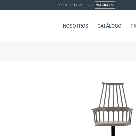
Saltar
SOLICITE CITA PREVIA:
961 503 135
al
contenido
NOSOTROS
CATÁLOGO
P