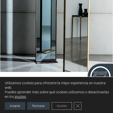
Visual free standing
Utilizamos cookies para ofrecerte la mejor experiencia en nuestra
web.
Puedes aprender más sobre qué cookies utilizamos o desactivarlas
en los
ajustes
.
2021 © MUEBLES GARCÍA FERRER. TODOS LOS DERECHOS
RESERVADOS |
POLÍTICA DE PRIVACIDAD
TÉRMINOS DEL SERVICIO
Cerrar el banner de c
Aceptar
Rechazar
Ajustes
POLÍTICA DE COOKIES