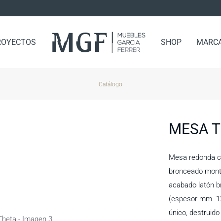
ROYECTOS
SHOP
MARC
Catálogo
MESA 
Mesa redonda co
bronceado mont
acabado latón b
(espesor mm. 12
único, destruido