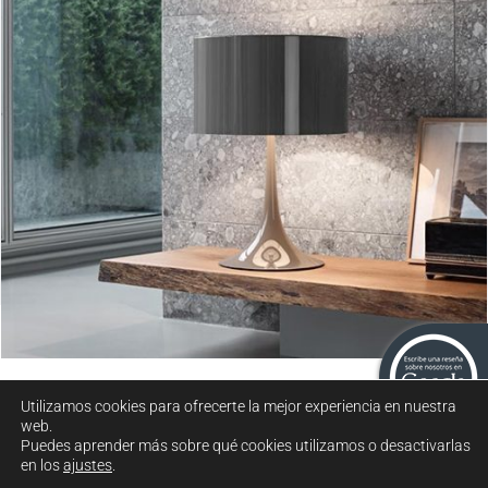
Spun light
Utilizamos cookies para ofrecerte la mejor experiencia en nuestra
web.
Puedes aprender más sobre qué cookies utilizamos o desactivarlas
en los
ajustes
.
2021 © MUEBLES GARCÍA FERRER. TODOS LOS DERECHOS