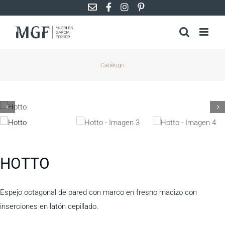
Saltar
al
contenido
Catálogo
HOTTO
Espejo octagonal de pared con marco en fresno macizo con
inserciones en latón cepillado.