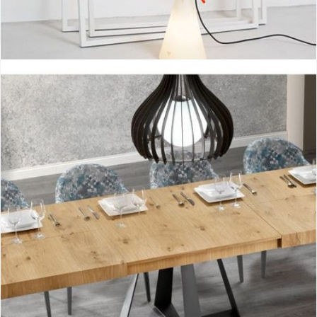
May day
Cross