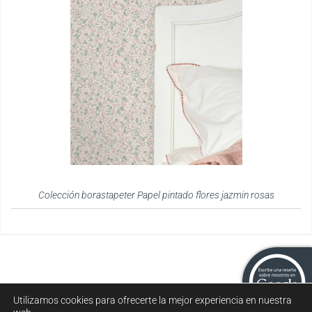
Colección borastapeter Papel pintado flores jazmin rosas
Utilizamos cookies para ofrecerte la mejor experiencia en nuestra