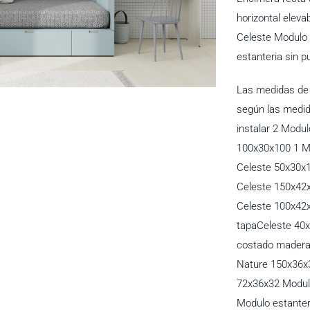
horizontal eleva
Celeste Modulo 
estanteria sin p
Las medidas de 
según las medid
instalar 2 Modu
100x30x100 1 M
Celeste 50x30x1
Celeste 150x42
Celeste 100x42
tapaCeleste 40
costado madera 
Nature 150x36x3
72x36x32 Modul
Modulo estanter