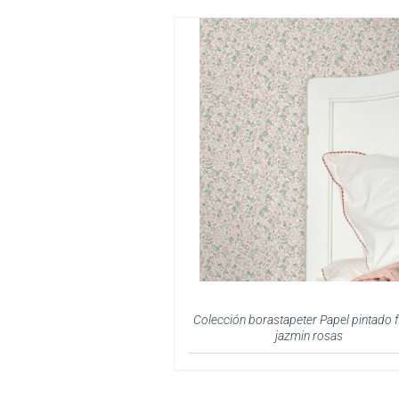
Colección borastapeter Papel pintado f
jazmin rosas