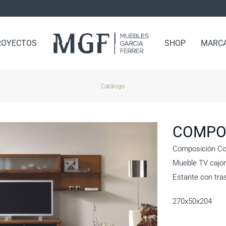
ROYECTOS
SHOP
MARC
Catálogo
COMPOS
Composición Com
Mueble TV cajon 
Estante con tras
270x50x204