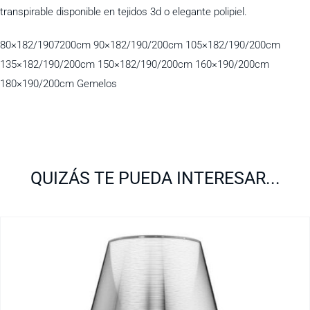
transpirable disponible en tejidos 3d o elegante polipiel.
80×182/1907200cm 90×182/190/200cm 105×182/190/200cm
135×182/190/200cm 150×182/190/200cm 160×190/200cm
180×190/200cm Gemelos
QUIZÁS TE PUEDA INTERESAR...