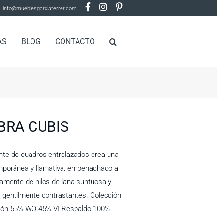
info@mueblesgarciaferrer.com
AS
BLOG
CONTACTO
BRA CUBIS
nte de cuadros entrelazados crea una
mporánea y llamativa, empenachado a
mente de hilos de lana suntuosa y
a gentilmente contrastantes. Colección
ón 55% WO 45% VI Respaldo 100%