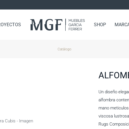
ROYECTOS
SHOP
MARC
Catálogo
ALFOM
Un diseño elega
alfombra conte
mano meticulosa
viscosa lustros
Rugs Composici