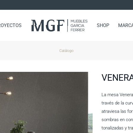
ROYECTOS
SHOP
MARC
Catálogo
VENER
La mesa Venera s
través de la cur
atraviesa las f
sombras en con
tonalizadas y t